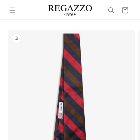
Vai
direttamente
Carrello
ai contenuti
Passa alle
informazioni
sul
prodotto