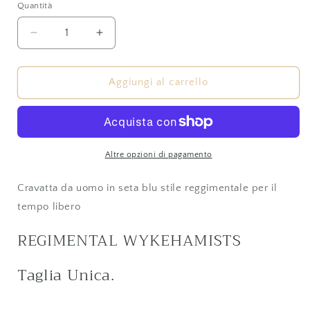
Quantità
Quantità
Diminuisci
Aumenta
quantità
quantità
per
per
SEBAGO
SEBAGO
Aggiungi al carrello
OLD
OLD
WYKEHAMISTS
WYKEHAMISTS
Altre opzioni di pagamento
Cravatta da uomo in seta blu stile reggimentale per il
tempo libero
REGIMENTAL WYKEHAMISTS
Taglia Unica.